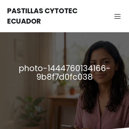
Saltar
al
PASTILLAS CYTOTEC
contenido
ECUADOR
photo-1444760134166-
9b8f7d0fc038