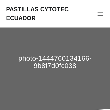
Saltar
al
PASTILLAS CYTOTEC
contenido
ECUADOR
photo-1444760134166-
9b8f7d0fc038