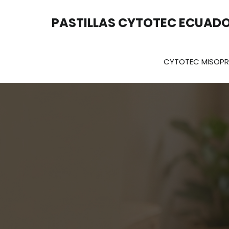
Saltar
al
PASTILLAS CYTOTEC ECUAD
contenido
CYTOTEC MISOP