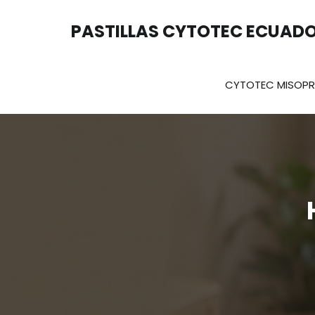
Saltar
al
PASTILLAS CYTOTEC ECUAD
contenido
CYTOTEC MISOP