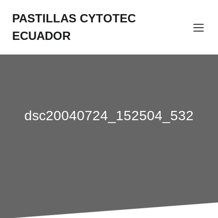
Saltar
al
PASTILLAS CYTOTEC
contenido
ECUADOR
dsc20040724_152504_532