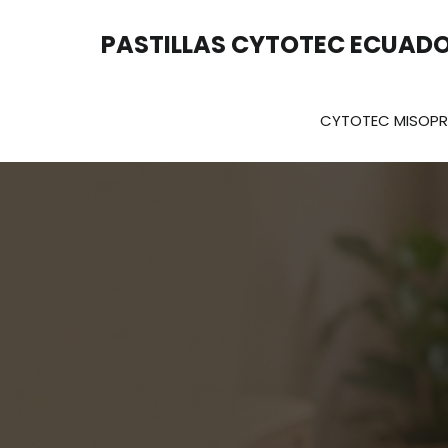
Saltar
al
PASTILLAS CYTOTEC ECUAD
contenido
CYTOTEC MISOP